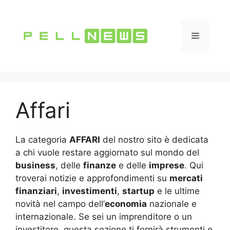
Vai
al
contenuto
Menu
Affari
La categoria
AFFARI
del nostro sito è dedicata
a chi vuole restare aggiornato sul mondo del
business
, delle
finanze
e delle
imprese
. Qui
troverai notizie e approfondimenti su
mercati
finanziari
,
investimenti
,
startup
e le ultime
novità nel campo dell’
economia
nazionale e
internazionale. Se sei un imprenditore o un
investitore, questa sezione ti fornirà strumenti e