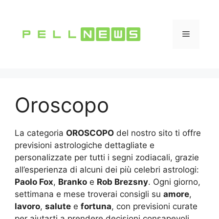
Vai
al
contenuto
Menu
Oroscopo
La categoria
OROSCOPO
del nostro sito ti offre
previsioni astrologiche dettagliate e
personalizzate per tutti i segni zodiacali, grazie
all’esperienza di alcuni dei più celebri astrologi:
Paolo Fox
,
Branko
e
Rob Brezsny
. Ogni giorno,
settimana e mese troverai consigli su
amore
,
lavoro
,
salute
e
fortuna
, con previsioni curate
per aiutarti a prendere decisioni consapevoli.