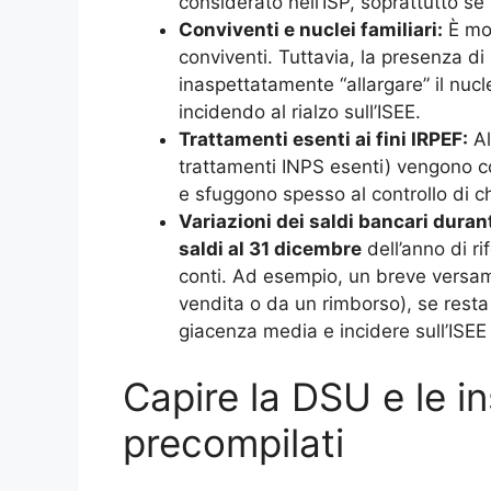
considerato nell’ISP, soprattutto s
Conviventi e nuclei familiari:
È mol
conviventi. Tuttavia, la presenza di 
inaspettatamente “allargare” il nucl
incidendo al rialzo sull’ISEE.
Trattamenti esenti ai fini IRPEF:
Al
trattamenti INPS esenti) vengono co
e sfuggono spesso al controllo di c
Variazioni dei saldi bancari durant
saldi al 31 dicembre
dell’anno di r
conti. Ad esempio, un breve versa
vendita o da un rimborso), se resta 
giacenza media e incidere sull’ISEE
Capire la DSU e le in
precompilati