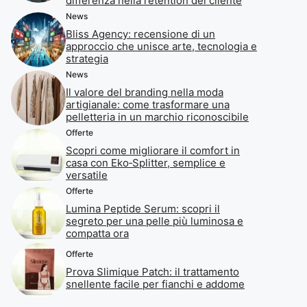
differenza nella retention del cliente
News
Bliss Agency: recensione di un
approccio che unisce arte, tecnologia e
strategia
News
Il valore del branding nella moda
artigianale: come trasformare una
pelletteria in un marchio riconoscibile
Offerte
Scopri come migliorare il comfort in
casa con Eko‑Splitter, semplice e
versatile
Offerte
Lumina Peptide Serum: scopri il
segreto per una pelle più luminosa e
compatta ora
Offerte
Prova Slimique Patch: il trattamento
snellente facile per fianchi e addome