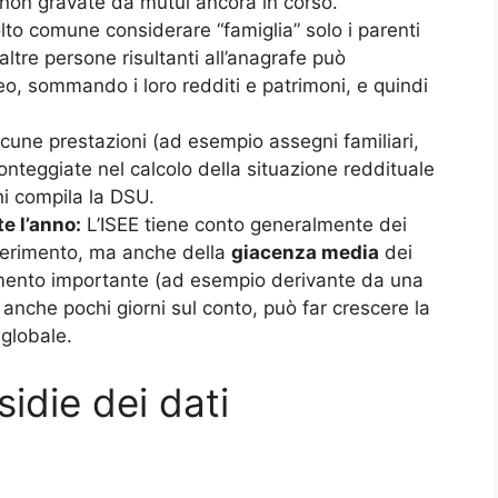
e non gravate da mutui ancora in corso.
to comune considerare “famiglia” solo i parenti
altre persone risultanti all’anagrafe può
eo, sommando i loro redditi e patrimoni, e quindi
cune prestazioni (ad esempio assegni familiari,
nteggiate nel calcolo della situazione reddituale
hi compila la DSU.
e l’anno:
L’ISEE tiene conto generalmente dei
iferimento, ma anche della
giacenza media
dei
mento importante (ad esempio derivante da una
anche pochi giorni sul conto, può far crescere la
 globale.
sidie dei dati