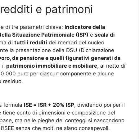
: redditi e patrimoni
ne di tre parametri chiave:
Indicatore della
della Situazione Patrimoniale (ISP)
e
scala di
omma di
tutti i redditi
dei membri del nucleo
ente la presentazione della DSU (Dichiarazione
voro, da pensione e quelli figurativi generati da
 il
patrimonio immobiliare e mobiliare
, al netto di
 a 50.000 euro per ciascun componente e alcune
o residuo.
la formula
ISE = ISR + 20% ISP
, dividendo poi per il
he tiene conto di dimensioni e composizione del
 base, ma nelle pieghe dei conteggi si nascondono
e l’ISEE senza che molti ne siano consapevoli.