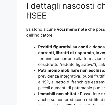
I dettagli nascosti 
l’ISEE
Esistono alcune
voci meno note
che posso
dell’indicatore:
Redditi figurativi su conti e deposi
correnti, libretti di risparmio, inv
termine concorrono alla formazione d
cosiddetto “reddito figurativo”), ca
Patrimonio mobiliare non escluso
previdenza integrativa, buoni frutti
all’ISP, al netto di franchigie estr
piccoli aumenti di patrimonio può s
Immobili non abitati:
Possedere
s
anche se non producono reddito dir