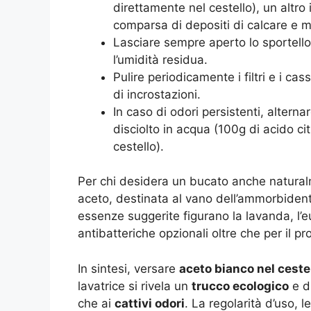
direttamente nel cestello), un altro
comparsa di depositi di calcare e m
Lasciare sempre aperto lo sportello 
l’umidità residua.
Pulire periodicamente i filtri e i cas
di incrostazioni.
In caso di odori persistenti, altern
disciolto in acqua (100g di acido ci
cestello).
Per chi desidera un bucato anche naturalm
aceto, destinata al vano dell’ammorbiden
essenze suggerite figurano la lavanda, l’euc
antibatteriche opzionali oltre che per il 
In sintesi, versare
aceto bianco nel ceste
lavatrice si rivela un
trucco ecologico
e di
che ai
cattivi odori
. La regolarità d’uso, le