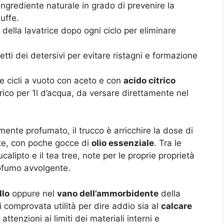
 ingrediente naturale in grado di prevenire la
uffe.
della lavatrice dopo ogni ciclo per eliminare
setti dei detersivi per evitare ristagni e formazione
are cicli a vuoto con aceto e con
acido citrico
trico per 1l d’acqua, da versare direttamente nel
ente profumato, il trucco è arricchire la dose di
te, con poche gocce di
olio essenziale
. Tra le
alipto e il tea tree, note per le proprie proprietà
profumo avvolgente.
llo
oppure nel
vano dell’ammorbidente
della
 comprovata utilità per dire addio sia al
calcare
 attenzioni ai limiti dei materiali interni e