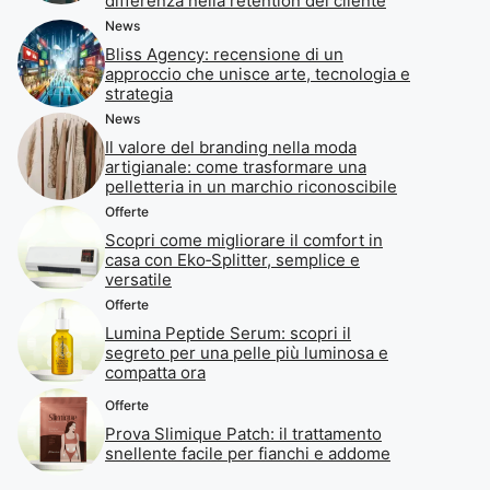
differenza nella retention del cliente
News
Bliss Agency: recensione di un
approccio che unisce arte, tecnologia e
strategia
News
Il valore del branding nella moda
artigianale: come trasformare una
pelletteria in un marchio riconoscibile
Offerte
Scopri come migliorare il comfort in
casa con Eko‑Splitter, semplice e
versatile
Offerte
Lumina Peptide Serum: scopri il
segreto per una pelle più luminosa e
compatta ora
Offerte
Prova Slimique Patch: il trattamento
snellente facile per fianchi e addome