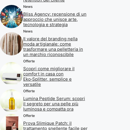
News
Bliss Agency: recensione di un
approccio che unisce arte,
tecnologia e strategia
News
Il valore del branding nella
moda artigianale: come
trasformare una pelletteria in
un marchio riconoscibile
Offerte
Scopri come migliorare il
comfort in casa con
Eko‑Splitter, semplice e
versatile
Offerte
Lumina Peptide Serum: scopri
il segreto per una pelle più
luminosa e compatta ora
Offerte
Prova Slimique Patch: il
trattamento snellente facile per