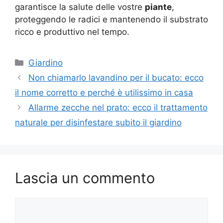
garantisce la salute delle vostre
piante
,
proteggendo le radici e mantenendo il substrato
ricco e produttivo nel tempo.
Categorie
Giardino
Non chiamarlo lavandino per il bucato: ecco
il nome corretto e perché è utilissimo in casa
Allarme zecche nel prato: ecco il trattamento
naturale per disinfestare subito il giardino
Lascia un commento
Commento