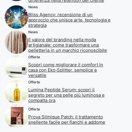
differenza nella retention del cliente
News
Bliss Agency: recensione di un
approccio che unisce arte, tecnologia e
strategia
News
Il valore del branding nella moda
artigianale: come trasformare una
pelletteria in un marchio riconoscibile
Offerte
Scopri come migliorare il comfort in
casa con Eko‑Splitter, semplice e
versatile
Offerte
Lumina Peptide Serum: scopri il
segreto per una pelle più luminosa e
compatta ora
Offerte
Prova Slimique Patch: il trattamento
snellente facile per fianchi e addome