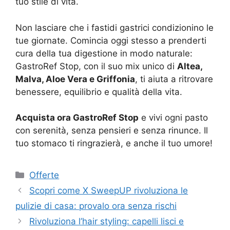
tuo stile di vita.
Non lasciare che i fastidi gastrici condizionino le
tue giornate. Comincia oggi stesso a prenderti
cura della tua digestione in modo naturale:
GastroRef Stop, con il suo mix unico di
Altea,
Malva, Aloe Vera e Griffonia
, ti aiuta a ritrovare
benessere, equilibrio e qualità della vita.
Acquista ora GastroRef Stop
e vivi ogni pasto
con serenità, senza pensieri e senza rinunce. Il
tuo stomaco ti ringrazierà, e anche il tuo umore!
Categorie
Offerte
Scopri come X SweepUP rivoluziona le
pulizie di casa: provalo ora senza rischi
Rivoluziona l’hair styling: capelli lisci e