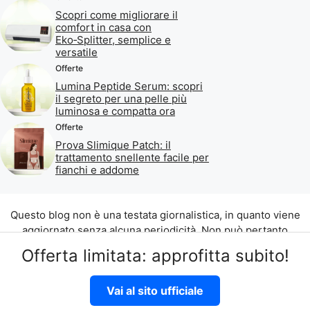
Scopri come migliorare il
comfort in casa con
Eko‑Splitter, semplice e
versatile
Offerte
Lumina Peptide Serum: scopri
il segreto per una pelle più
luminosa e compatta ora
Offerte
Prova Slimique Patch: il
trattamento snellente facile per
fianchi e addome
Questo blog non è una testata giornalistica, in quanto viene
aggiornato senza alcuna periodicità. Non può pertanto
considerarsi un prodotto editoriale ai sensi della legge n. 62
Offerta limitata: approfitta subito!
del 07.03.2001.
©2026 di Aliados Srl C.da Piana Romana snc, 90010 Lascari
Vai al sito ufficiale
(PA) P.IVA 07262700821
Disclaimer
|
Privacy Policy