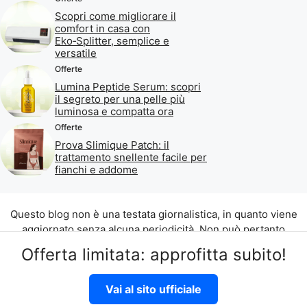
Scopri come migliorare il
comfort in casa con
Eko‑Splitter, semplice e
versatile
Offerte
Lumina Peptide Serum: scopri
il segreto per una pelle più
luminosa e compatta ora
Offerte
Prova Slimique Patch: il
trattamento snellente facile per
fianchi e addome
Questo blog non è una testata giornalistica, in quanto viene
aggiornato senza alcuna periodicità. Non può pertanto
considerarsi un prodotto editoriale ai sensi della legge n. 62
Offerta limitata: approfitta subito!
del 07.03.2001.
©2026 di Aliados Srl C.da Piana Romana snc, 90010 Lascari
Vai al sito ufficiale
(PA) P.IVA 07262700821
Disclaimer
|
Privacy Policy