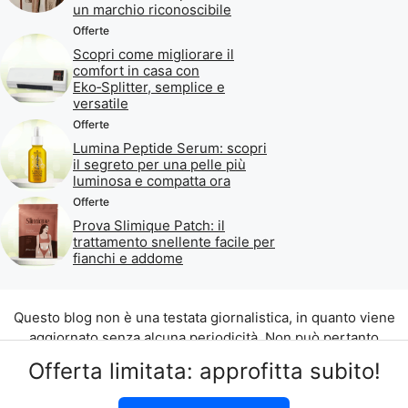
un marchio riconoscibile
Offerte
Scopri come migliorare il
comfort in casa con
Eko‑Splitter, semplice e
versatile
Offerte
Lumina Peptide Serum: scopri
il segreto per una pelle più
luminosa e compatta ora
Offerte
Prova Slimique Patch: il
trattamento snellente facile per
fianchi e addome
Questo blog non è una testata giornalistica, in quanto viene
aggiornato senza alcuna periodicità. Non può pertanto
considerarsi un prodotto editoriale ai sensi della legge n. 62
Offerta limitata: approfitta subito!
del 07.03.2001.
©2026 di Aliados Srl C.da Piana Romana snc, 90010 Lascari