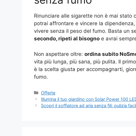
Rinunciare alle sigarette non è mai stato
potrai affrontare e vincere la dipendenza, 
vivere senza il peso del fumo. Basta un 
secondo, ripeti al bisogno
e avrai sempre 
Non aspettare oltre:
ordina subito NoSm
vita più lunga, più sana, più pulita. Il pr
è la scelta giusta per accompagnarti, gior
fumo.
Categorie
Offerte
Illumina il tuo giardino con Solar Power 100 LED
Scopri il soffiatore ad aria senza fili: pulizia f