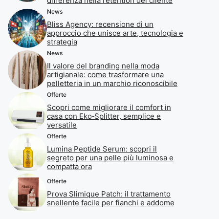
differenza nella retention del cliente
News
Bliss Agency: recensione di un
approccio che unisce arte, tecnologia e
strategia
News
Il valore del branding nella moda
artigianale: come trasformare una
pelletteria in un marchio riconoscibile
Offerte
Scopri come migliorare il comfort in
casa con Eko‑Splitter, semplice e
versatile
Offerte
Lumina Peptide Serum: scopri il
segreto per una pelle più luminosa e
compatta ora
Offerte
Prova Slimique Patch: il trattamento
snellente facile per fianchi e addome