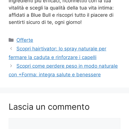
ingredienti più efficaci, riconnettiti con la tua
vitalità e scegli la qualità della tua vita intima:
affidati a Blue Bull e riscopri tutto il piacere di
sentirti sicuro di te, ogni giorno!
Categorie
Offerte
Scopri hairtivator: lo spray naturale per
fermare la caduta e rinforzare i capelli
Scopri come perdere peso in modo naturale
con +Forma: integra salute e benessere
Lascia un commento
Commento